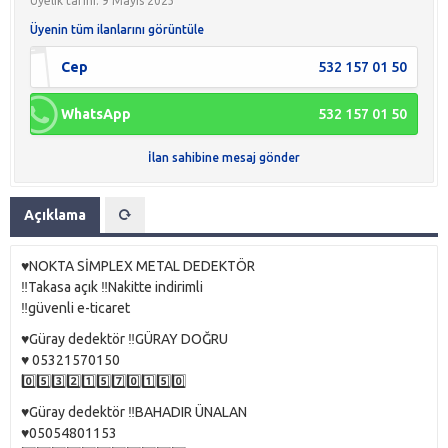
Üyelik tarihi: 9 Mayıs 2023
Üyenin tüm ilanlarını görüntüle
Cep
532 157 01 50
WhatsApp
532 157 01 50
İlan sahibine mesaj gönder
Açıklama
♥️NOKTA SİMPLEX METAL DEDEKTÖR
‼️Takasa açık ‼️Nakitte indirimli
‼️güvenli e-ticaret
♥️Güray dedektör ‼️GÜRAY DOĞRU
♥️ 05321570150
0️⃣5️⃣3️⃣2️⃣1️⃣5️⃣7️⃣0️⃣1️⃣5️⃣0️⃣
♥️Güray dedektör ‼️BAHADIR ÜNALAN
♥️05054801153