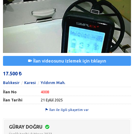
İlan videosunu izlemek için tıklayın
17.500
Balıkesir
Karesi
Yıldırım Mah.
İlan No
4008
İlan Tarihi
21 Eylül 2025
İlan ile ilgili şikayetim var
GÜRAY DOĞRU