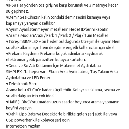
♥️IP68 Her yönden toz girişine karşı korumalı ve 3 metreye kadar
su geçirmez.
♥️Demir SesiCihazın kalın tondaki demir sesini kısmaya veya
kapamaya yarayan özelliktir.
♥️Ayrım Ayarıİstenmeyen metallerin Hedef ID'lerini kapatır.
♥️Arama ModlarıArazi / Park 1 / Park 2 / Plaj / Tüm Metaller
♥️TitreşimSIMPLEX+ bir hedef bulduğunda titreşim ile uyarır! Hem
su altı kullanım için hem de işitme engelli kullanıcılar için ideal.
♥️Frekans Kaydırma Frekansı küçük adımlarla kaydırarak
elektromanyetik parazitten kolayca kurtulun.
♥️Gece ve Su Altı Kullanımı İçin Mükemmel Aydınlatma
SIMPLEX+'ta hepsi var - Ekran Arka Aydınlatma, Tuş Takımı Arka
Aydınlatma ve LED Fener
♥️Teleskopik Boru
Arama kolu 63 Cm'e kadar küçülebilir. Kolayca saklama, taşıma ve
su altı dalışları için çok ideal!
♥️Hafif (1.3kg)Yorulmadan uzun saatler boyunca arama yapmanın
keyfini yaşayın.
♥️Dahili Lipo Batarya Dedektörle birlikte gelen şarj aleti ile veya
USB powerbank ile kolayca şarj edin.
İnternetten Yazılım