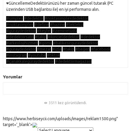
♥️GüncellemeDedektörünüzü her zaman güncel tutarak (PC
üzerinden USB bağlantısı ile) en iyi performansı alın.
#simplex
#dedektör
#noktasimplexdedektör
#noktasimplex
#define
#hazine
#tektekçi
#güraydedektör
#keşfet
#zeminetüdü
#dedektörsatış
#takip
#ikincieldedektör
#dedektor
#arkeolojihizmeti
#gömü
#balikesirguraydedektor
#güraydedektör
#mezar
#izle
#takip
#beğen
#facebook
#instagram
#youtube
#tiktok
#çanakkalegüraydedektör
#dedektörmağazası
Yorumlar
3511 kez görüntülendi.
https://www.herbiseycii.com/uploads/images/reklam1500.png"
target='_blank'>