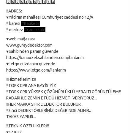
0️⃣5️⃣0️⃣5️⃣4️⃣8️⃣0️⃣1️⃣1️⃣5️⃣3️⃣
‼️ADRES:
♥️Yıldırım mahallesi Cumhuriyet caddesi no:12/A
‼️ karesi
#Balıkesir
‼️ merkez
#çanakkale
♥️web mağazası
www.guraydedektor.com
♥️Sahibinden param güvende
https://banaozel.sahibinden.com/ilanlarim
♥️Letgo cüzdanim güvende
https://www.letgo.com/ilanlarim
‼️Hizmetlerimiz‼️
‼️TORK GPR ANA BAYİSİYİZ
‼️TORK GPR YÜKSEK ÇÖZÜNÜRLÜKLÜ YERALTI GÖRÜNTÜLEME
RADARI İLE ZEMİN ETÜDÜ HİZMETİ VERİYORUZ...
‼️HER MARKA SIFIR DEDEKTÖR BULUNUR...
‼️2.nci DEDEKTÖRLERİNİZ DEĞERİNDE ALINIR..
TAKAS YAPILIR...
‼️TEKNİK ÖZELLİKLERİ‼️
♥️12 KHZ