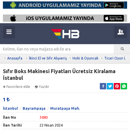
Anasayfa
İkinci El ve Sıfır Alışveriş
Hobi & Oyuncak
Ticari Oyun Ürü
Sıfır Boks Makinesi Fiyatları Ücretsiz Kiralama
İstanbul
Favorilere ekle
Yazdır
1
İstanbul
Bayrampaşa
Muratpaşa Mah.
İlan No
3480
İlan Tarihi
22 Nisan 2024