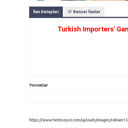
İlan Detayları
Benzer İlanlar
Turkish Importers' Ga
Yorumlar
https://www.herbiseycii.com/uploads/images/reklam150