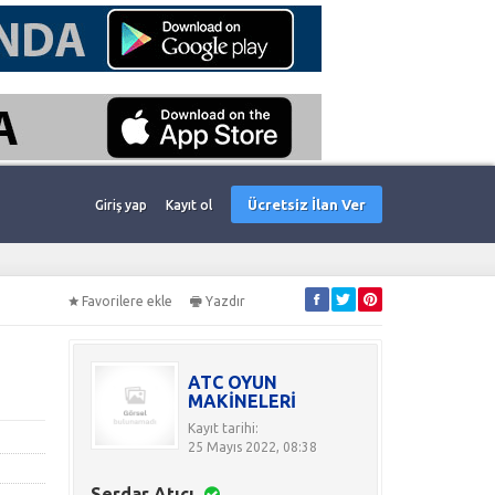
Ücretsiz İlan Ver
Giriş yap
Kayıt ol
Favorilere ekle
Yazdır
ATC OYUN
MAKİNELERİ
Kayıt tarihi:
25 Mayıs 2022, 08:38
Serdar Atıcı