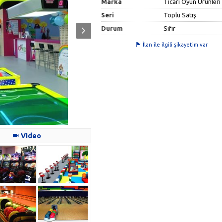
Marka
Ticari Oyun Ürünleri
Seri
Toplu Satış
Durum
Sıfır
İlan ile ilgili şikayetim var
Video