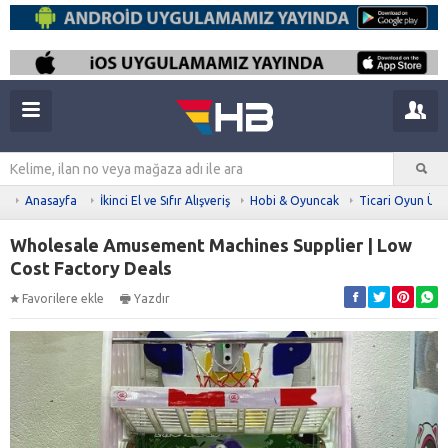
Anasayfa
İkinci El ve Sıfır Alışveriş
Hobi & Oyuncak
Ticari Oyun Ürü
Wholesale Amusement Machines Supplier | Low
Cost Factory Deals
Favorilere ekle
Yazdır