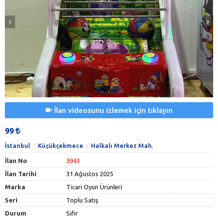
İlan videosunu izlemek için tıklayın
99
İstanbul
Küçükçekmece
Halkalı Merkez Mah.
İlan No
3943
İlan Tarihi
31 Ağustos 2025
Marka
Ticari Oyun Ürünleri
Seri
Toplu Satış
Durum
Sıfır