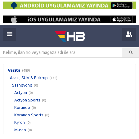
Vasıta
(489)
Arazi, SUV & Pick-up
(135)
Ssangyong
(0)
Actyon
(0)
Actyon Sports
(0)
Korando
(0)
Korando Sports
(0)
Kyron
(0)
Musso
(0)
Rexton
(0)