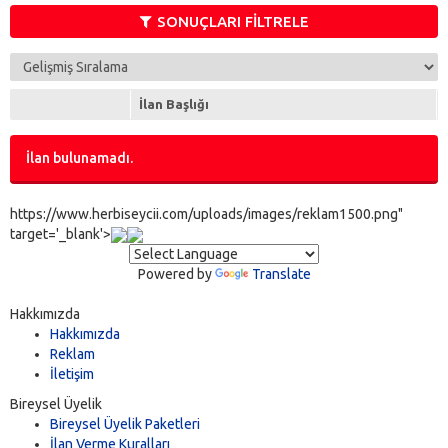
Rodius
(0)
SONUÇLARI FİLTRELE
Tivoli
(0)
XLV
(0)
İlan Başlığı
İlan bulunamadı.
https://www.herbiseycii.com/uploads/images/reklam1500.png"
target='_blank'>
Powered by
Translate
Hakkımızda
Hakkımızda
Reklam
İletişim
Bireysel Üyelik
Bireysel Üyelik Paketleri
İlan Verme Kuralları