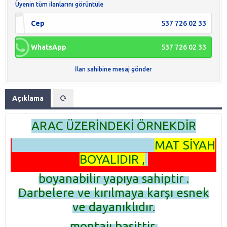
Üyenin tüm ilanlarını görüntüle
Cep
537 726 02 33
WhatsApp
537 726 02 33
İlan sahibine mesaj gönder
Açıklama
ARAC ÜZERİNDEKİ ÖRNEKDİR
MAT SİYAH
BOYALIDIR ,
boyanabilir yapıya sahiptir .
Darbelere ve kırılmaya karşı esnek
ve dayanıklıdır.
montajı basittir