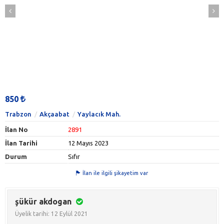
850
Trabzon
Akçaabat
Yaylacık Mah.
İlan No
2891
İlan Tarihi
12 Mayıs 2023
Durum
Sıfır
İlan ile ilgili şikayetim var
şükür akdogan
Üyelik tarihi: 12 Eylül 2021