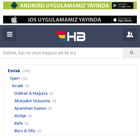
Emlak
(240)
İşyeri
(12)
Kiralık
(6)
Dükkan & Mağaza
(6)
Akaryakıt İstasyonu
(0)
Apartman Dairesi
(0)
Atölye
(0)
Büfe
(0)
Büro & Ofis
(0)
Cafe & Bar
(0)