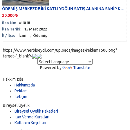
Otopark
(0)
Pasaj
(0)
ÖDEMİŞ MERKEZDE İKİ KATLI YOĞUN SATIŞ ALANINA SAHİP KİRALIK DÜKKAN!!!
Pastane & Fırın
20.000
(0)
Pazar Yeri
(0)
İlan No:
#1018
Plaza
İlan Tarihi:
(0)
15 Mart 2022
İl / İlçe:
Plaza Katı & Ofisi
İzmir
Ödemiş
(0)
Prova & Kayıt Stüdyosu
(0)
Radyo İstasyonu & TV Kanalı
https://www.herbiseycii.com/uploads/images/reklam1500.png"
(0)
target='_blank'>
Restoran & Lokanta
(0)
Sağlık Merkezi
(0)
Powered by
Translate
Sinema & Konferans Salonu
(0)
Spa, Hamam & Sauna
(0)
Hakkımızda
Spor Tesisi
Hakkımızda
(0)
Reklam
Taksi Durağı
(0)
İletişim
Tamirhane
(0)
Bireysel Üyelik
Yurt
(0)
Bireysel Üyelik Paketleri
İlan Verme Kuralları
Kullanım Koşulları