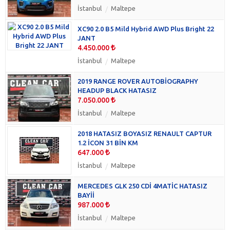
Hummer
(0)
İstanbul
Maltepe
Infiniti
(0)
XC90 2.0 B5 Mild Hybrid AWD Plus Bright 22
Isuzu
(0)
JANT
Jaguar
(0)
4.450.000
Lada
(0)
İstanbul
Maltepe
Lexus
(0)
Lincoln
(0)
2019 RANGE ROVER AUTOBİOGRAPHY
HEADUP BLACK HATASIZ
Mahindra
(0)
7.050.000
Mazda
(0)
İstanbul
Maltepe
Mercury
(0)
Mg Ehs / phev
(0)
2018 HATASIZ BOYASIZ RENAULT CAPTUR
Mitsubishi
(0)
1.2 İCON 31 BİN KM
647.000
Poyraz
(0)
Seat
İstanbul
Maltepe
(0)
Skoda
(0)
MERCEDES GLK 250 CDİ 4MATİC HATASIZ
Skywell
(0)
BAYİİ
Ssangyong
(0)
987.000
Subaru
(0)
İstanbul
Maltepe
Suzuki
(0)