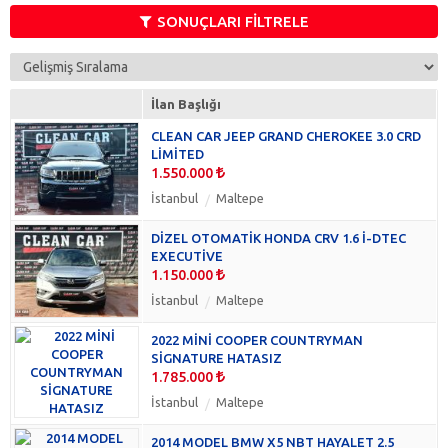
Opel
(6)
SONUÇLARI FİLTRELE
Peugeot
(6)
Porsche
(6)
Audi
(3)
İlan Başlığı
BMW
(3)
CLEAN CAR JEEP GRAND CHEROKEE 3.0 CRD
Chevrolet
(3)
LİMİTED
Honda
(3)
1.550.000
Lamborghini
(3)
İstanbul
Maltepe
Maserati
(3)
Mini
(3)
DİZEL OTOMATİK HONDA CRV 1.6 İ-DTEC
EXECUTİVE
Renault
(3)
1.150.000
Toyota
(3)
İstanbul
Maltepe
Volkswagen
(3)
Acura
(0)
2022 MİNİ COOPER COUNTRYMAN
Alfa Romeo
(0)
SİGNATURE HATASIZ
1.785.000
Aston Martin
(0)
Bentley
İstanbul
Maltepe
(0)
BYD
(0)
2014 MODEL BMW X5 NBT HAYALET 2.5