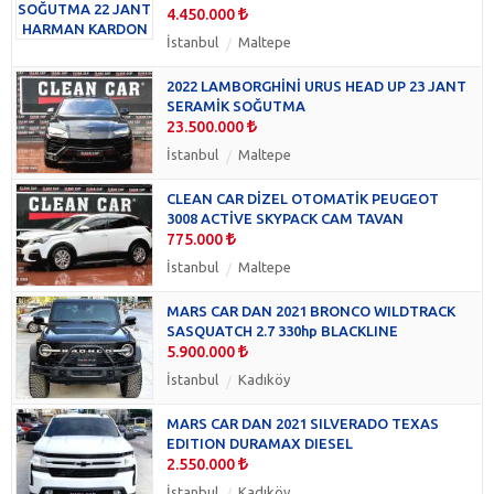
4.450.000
İstanbul
Maltepe
2022 LAMBORGHİNİ URUS HEAD UP 23 JANT
SERAMİK SOĞUTMA
23.500.000
İstanbul
Maltepe
CLEAN CAR DİZEL OTOMATİK PEUGEOT
3008 ACTİVE SKYPACK CAM TAVAN
775.000
İstanbul
Maltepe
MARS CAR DAN 2021 BRONCO WILDTRACK
SASQUATCH 2.7 330hp BLACKLINE
5.900.000
İstanbul
Kadıköy
MARS CAR DAN 2021 SILVERADO TEXAS
EDITION DURAMAX DIESEL
2.550.000
İstanbul
Kadıköy