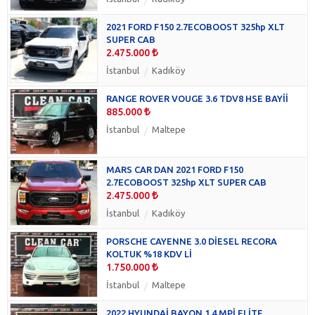
2021 FORD F150 2.7ECOBOOST 325hp XLT
SUPER CAB
2.475.000
İstanbul
Kadıköy
RANGE ROVER VOUGE 3.6 TDV8 HSE BAYİİ
885.000
İstanbul
Maltepe
MARS CAR DAN 2021 FORD F150
2.7ECOBOOST 325hp XLT SUPER CAB
2.475.000
İstanbul
Kadıköy
PORSCHE CAYENNE 3.0 DİESEL RECORA
KOLTUK %18 KDV Lİ
1.750.000
İstanbul
Maltepe
2022 HYUNDAİ BAYON 1.4 MPİ ELİTE