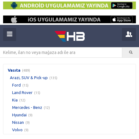
Vasıta
(489)
Arazi, SUV & Pick-up
(135)
Ford
(15)
Land Rover
(15)
Kia
(12)
Mercedes - Benz
(12)
Hyundai
(9)
Nissan
(9)
Volvo
(9)
Jeep
(6)