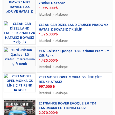
Cadillac
(0)
xDRİVE HATASIZ
Chery
(0)
1.995.000
Chrysler
(0)
İstanbul
Maltepe
Citroën
(0)
CLEAN CAR DİZEL LAND CRUİSER PRADO VX
Cupra
(0)
HATASIZ BOYASIZ 7 KİŞİLİK
D'S Automobiles
(0)
1.375.000
Dacia
(0)
İstanbul
Maltepe
Daewoo
(0)
Daihatsu
(0)
YENİ -Nissan Qashqai 1.3 Platinum Premium
Çift Renk
DFM
(0)
1.425.000
DFSK
(0)
İstanbul
Maltepe
Dodge
(0)
Ferrari
(0)
2021 MODEL OPEL MOKKA GS LİNE ÇİFT
Fiat
(0)
RENK HATASIZ
997.000
Forthing
(0)
Foton
İstanbul
Maltepe
(0)
GMC
(0)
2017RANGE ROVER EVOQUE 2.0 TD4
Haima
(0)
LANDMARK EDITIONHATASIZ
Hongqui
(0)
2.070.000