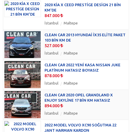
2020 KİA X CEED PRESTİGE DESİGN 21 BİN
Tata
(0)
KM'DE
Voyah
(0)
847.000
İstanbul
Maltepe
CLEAN CAR 2013 HYUNDAİ İX35 ELİTE PAKET
103 BİN KM DE
527.000
İstanbul
Maltepe
CLEAN CAR 2022 YENİ KASA NISSAN JUKE
PLATİNUM HATASIZ BOYASIZ
878.000
İstanbul
Maltepe
CLEAN CAR 2020 OPEL GRANDLAND X
ENJOY SKYLİNE 17 BİN KM HATASIZ
894.000
İstanbul
Maltepe
2022 MODEL VOLVO XC90 SOĞUTMA 22
JANT HARMAN KARDON