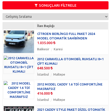
Daewoo
(0)
SONUÇLARI FİLTRELE
Daihatsu
(0)
DFM
(0)
DFSK
(0)
İlan Başlığı
Dodge
(0)
CİTROEN BERLİNGO FULL PAKET 2024
FAW
(0)
MODEL OTOMATİK SAHİBİNDEN
Fiat
(0)
1.035.000
Ford
(0)
Balıkesir
Karesi
GAZ
(0)
GMC
(0)
2012 CARAVELLA OTOMOBİL RUHSATLI 8+1
ÇİFT KLIMALI
HFKanuni
(0)
648.500
Hyundai
(0)
İstanbul
Maltepe
Iveco - Otoyol
(0)
Kia
(0)
2012 MODEL CADDY 1.6 TDİ COMFORTLİNE
Lancia
(0)
MASRAFSIZ
416.000
Mazda
(0)
Mercedes - Benz
İstanbul
Maltepe
(0)
Mitsubishi
(0)
2021 CADDY STYLE PAKET DİZEL OTOMATİK