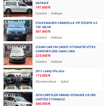
Nissan
(0)
HATASIZ
Opel
(0)
747.000
Peugeot
(0)
İstanbul
Maltepe
Pontiac
(0)
VOLKSWAGEN CARAVELLE VİP DİZAYN 2.0
Renault
(0)
TDİ 180 HP
Seat
(0)
567.000
Skoda
(0)
İstanbul
Maltepe
Suzuki
(0)
Temsa
(0)
CLEAN CAR VW CADDY OTOMATİK VİTES
COMFORTLİNE CAMLI VAN
Toyota
(0)
225.000
İstanbul
Maltepe
2011 caddy life plus
175.000
Afyonkarahisar
Şuhut
2010 CHRYSLER GRAND VOYAGER 2.8 CRD
LİMİTED STOW&GO
360.000