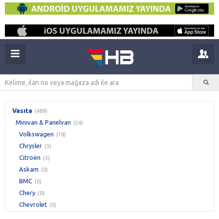
Vasıta
(489)
Minivan & Panelvan
(24)
Volkswagen
(18)
Chrysler
(3)
Citroën
(3)
Askam
(0)
BMC
(0)
Chery
(0)
Chevrolet
(0)
Dacia
(0)